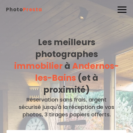
Photo
Presta
Les meilleurs
photographes
immobilier
à
Andernos-
les-Bains
(et à
proximité)
Réservation sans frais, argent
sécurisé jusqu'à la réception de vos
photos, 3 tirages papiers offerts.