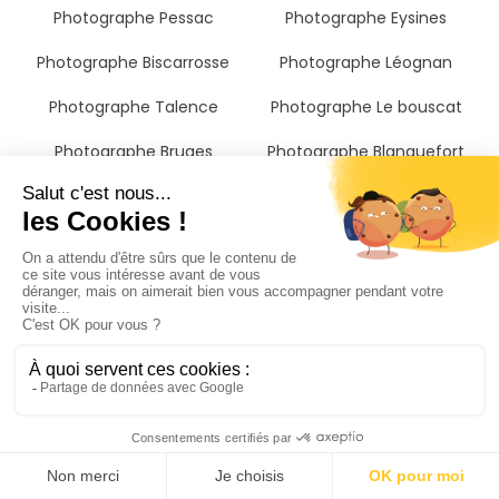
Photographe Pessac
Photographe Eysines
Photographe Biscarrosse
Photographe Léognan
Photographe Talence
Photographe Le bouscat
Photographe Bruges
Photographe Blanquefort
Photographe Bordeaux
Photographe Villenave-
d'ornon
Photographe Bègles
Photographe Floirac
Photographe Cenon
Photographe Lormont
Photographe Saint-andré-
Photographe Andernos-les-
de-cubzac
Bains
Photographe Gironde