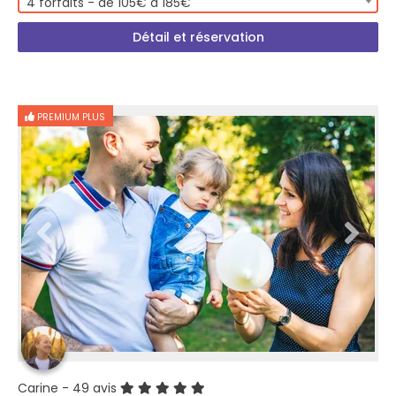
4 forfaits - de 105€ à 185€
Détail et réservation
PREMIUM PLUS
Carine
- 49 avis