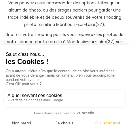
Vous pouvez aussi commander des options telles qu’un
album de photo, ou des tirages papiers pour garder une
trace indélébile et de beaux souvenirs de votre shooting
photo famille à Montlouis-sur-Loire(37).
Une fois votre shooting passé, vous recevrez les photos de
votre séance photo famille à Montlouis-sur-Loire(37) sur
une belle galerie privée protégée par mot de passe, qu'il
vous sera possible de partager avec votre famille et de
télécharger.
Si vous souhaitez garder un souvenir inoubliable de famille,
il vous sera également possible de commander des tirages
photos papiers ainsi que des albums photos à des tarifs
préférentiels directement depuis votre galerie photo
privée.
Trouvez rapidement un
votre famille même si