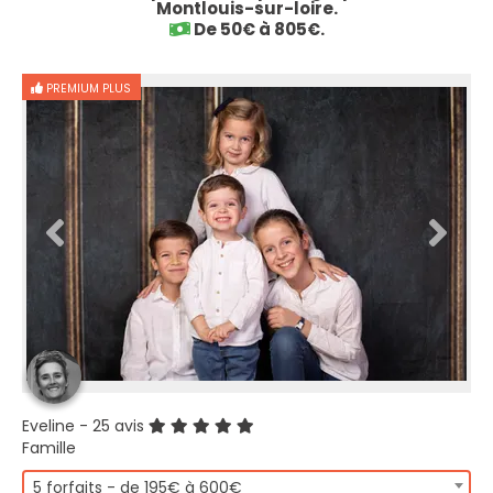
Montlouis-sur-loire.
De 50€ à 805€.
PREMIUM PLUS
Eveline
- 25 avis
Famille
5 forfaits - de 195€ à 600€