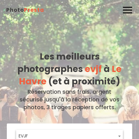
Photo
Presta
Les meilleurs
photographes
evjf
à
Le
Havre
(et à proximité)
Réservation sans frais, argent
sécurisé jusqu'à la réception de vos
photos, 3 tirages papiers offerts.
EVJF