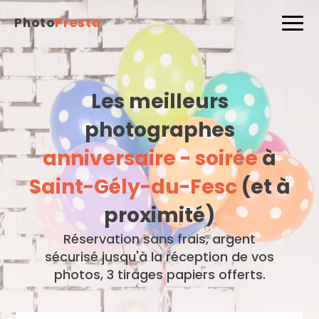
Photo
Presta
Les meilleurs
photographes
anniversaire - soirée
à
Saint-Gély-du-Fesc
(et à
proximité)
Réservation sans frais, argent
sécurisé jusqu'à la réception de vos
photos, 3 tirages papiers offerts.