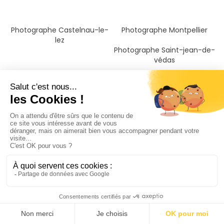
Photographe Castelnau-le-
Photographe Montpellier
lez
Photographe Saint-jean-de-
védas
Photographe Lattes
Photographe Pérols
Photographe Mauguio
Photographe Lunel
Photographe La grande-
Photographe Frontignan
motte
Photographe Le grau-du-roi
Photographe Sète
Photographe Aigues-mortes
Photographe Mèze
Photographe Vauvert
Photographe Pézenas
Photographe Nîmes
Photographe Agde
Photographe Saint-gilles