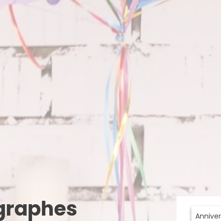
ographes
Anniver