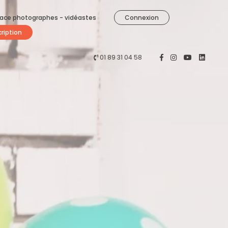
ace photographes - vidéastes
Connexion
cription
01 89 31 04 58