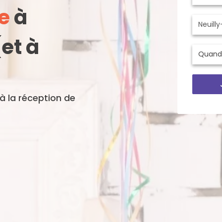
e
à
et à
'à la réception de