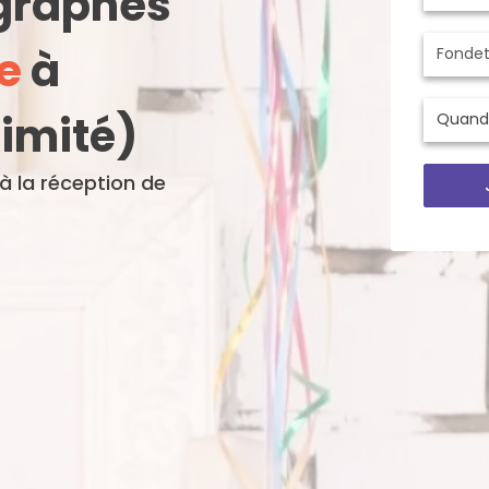
ographes
e
à
ximité)
'à la réception de