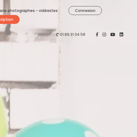
ace photographes - vidéastes
Connexion
cription
01 89 31 04 58