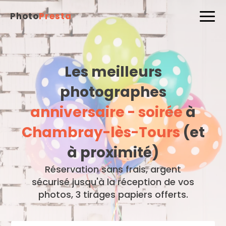
Photo
Presta
Les meilleurs
photographes
anniversaire - soirée
à
Chambray-lès-Tours
(et
à proximité)
Réservation sans frais, argent
sécurisé jusqu'à la réception de vos
photos, 3 tirages papiers offerts.