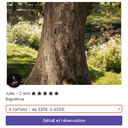
Julie
- 2 avis
Baptême
4 forfaits - de 220€ à 400€
Détail et réservation