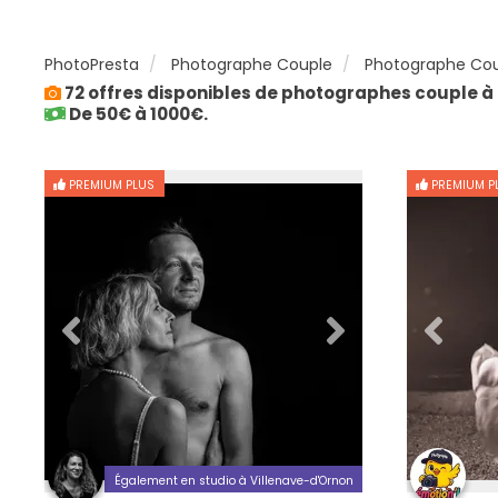
PhotoPresta
Photographe Couple
Photographe Cou
72 offres disponibles de photographes couple à
De 50€ à 1000€.
PREMIUM PLUS
PREMIUM P
Également en studio à Villenave-d'Ornon