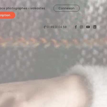
ace photographes - vidéastes
Connexion
cription
01 89 31 04 58