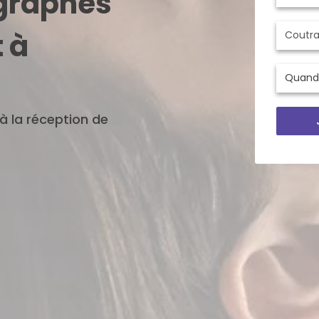
ographes
 à
'à la réception de