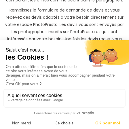
comparant les offres comme décrit dans le paragraphe 1.
Remplissez le formulaire de demande de devis et vous
recevez des devis adaptés à votre besoin directement sur
votre espace PhotoPresta. Les devis vous sont envoyés par
les photographes inscrits sur PhotoPresta et qui sont
intéressés par votre besoin. Une fois les devis reçus, vous
pouvez disctuer avec le photographe pour peaufiner votre
besoin avec lui ou avec elle. Vous confirmer le devis reçu
en le payant en ligne avec votre carte bancaire.
Confiez-nous votre shooting en choisissant un pack de
shooting clé en main. Un photographe professionnel sera là
le jour J pour réaliser les photos à Château-Thierry. Grâce à
notre réseau de photographes, nous vous l'assurons ! Avec
les shootings clés en main, vous gagnez du temps et vous
économisez de l'argent. Vous récupérez vos photos sur une
belle galerie privée et partageable dans un délai maximum
de 72h après votre événement.