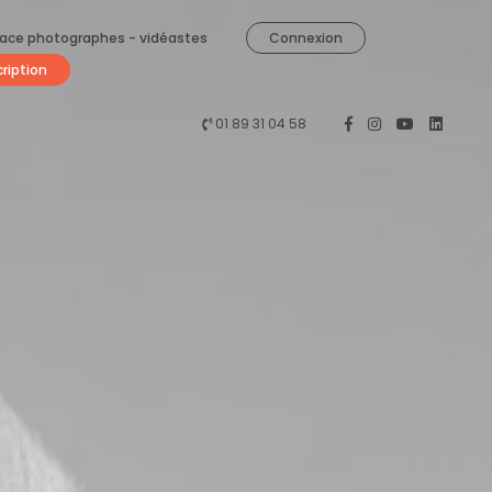
ace photographes - vidéastes
Connexion
cription
01 89 31 04 58