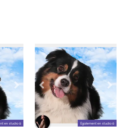
nt en studio à
Également en studio à