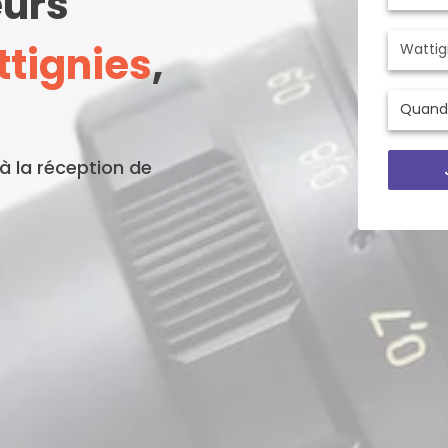
eurs
tignies
,
'à la réception de