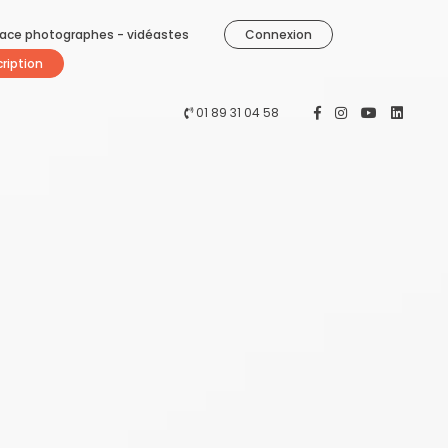
ace photographes - vidéastes
Connexion
cription
01 89 31 04 58