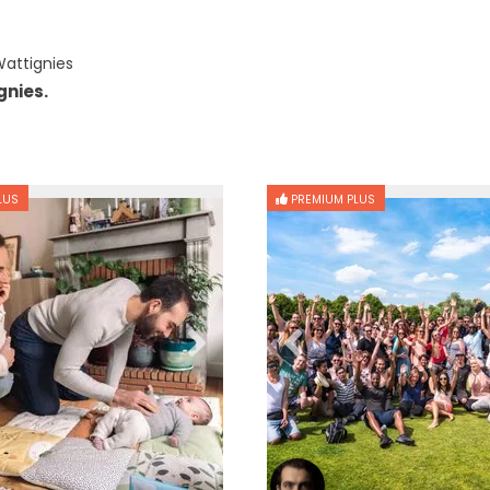
attignies
gnies.
LUS
PREMIUM PLUS