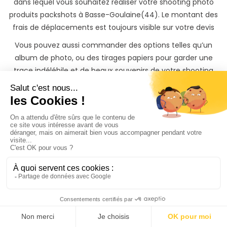
dans lequel vous souhaitez réaliser votre shooting photo
produits packshots à Basse-Goulaine(44). Le montant des
frais de déplacements est toujours visible sur votre devis
Vous pouvez aussi commander des options telles qu’un
album de photo, ou des tirages papiers pour garder une
trace indélébile et de beaux souvenirs de votre shooting
photo produits packshots à Basse-Goulaine(44).
Une fois votre shooting passé, vous recevrez les photos de
votre séance photo produits packshots à Basse-
Goulaine(44) sur une belle galerie privée protégée par mot
de passe, qu'il vous sera possible de partager avec vos
collaborateurs et de télécharger.
Si vous souhaitez garder un souvenir inoubliable de produit,
il vous sera également possible de commander des tirages
photos papiers ainsi que des albums photos à des tarifs
préférentiels directement depuis votre galerie photo
privée.