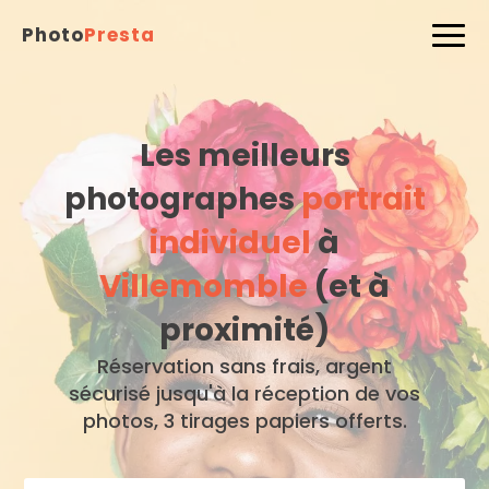
Photo
Presta
Les meilleurs
photographes
portrait
individuel
à
Villemomble
(et à
proximité)
Réservation sans frais, argent
sécurisé jusqu'à la réception de vos
photos, 3 tirages papiers offerts.