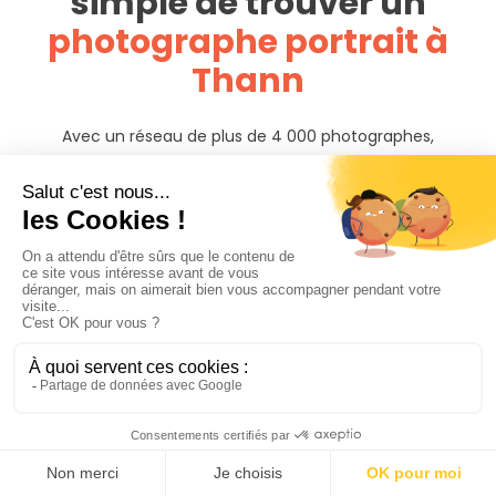
simple de trouver un
photographe portrait à
Thann
Avec un réseau de plus de 4 000 photographes,
PhotoPresta est présent dans toute la France. Cherchez,
comparez parmi toutes les offres disponibles autour du lieu
de votre portrait et évitez de payer des frais de
déplacements.
Regardez les portfolios des photographes et assurez-vous
que leur style est en adéquation avec vos attentes.
Assurez-vous aussi que le coût des services du
photographe est en adéquation avec votre budget. Lisez
les commentaires et les avis des clients, cela peut vous
donner une idée de la qualité du travail du photographe et
de la façon dont il gère les clients. Contactez enfin les
photographes qui vous intéressent pour discuter de vos