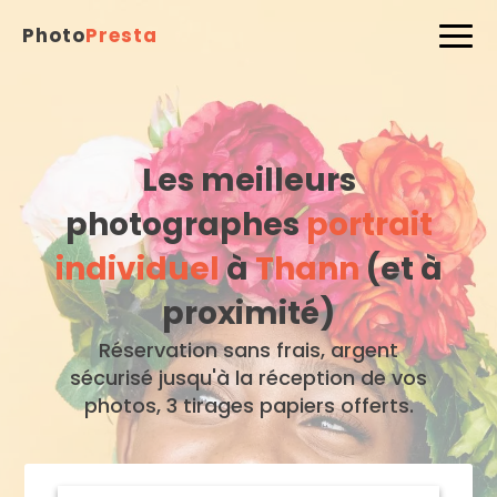
Photo
Presta
Les meilleurs
photographes
portrait
individuel
à
Thann
(et à
proximité)
Réservation sans frais, argent
sécurisé jusqu'à la réception de vos
photos, 3 tirages papiers offerts.