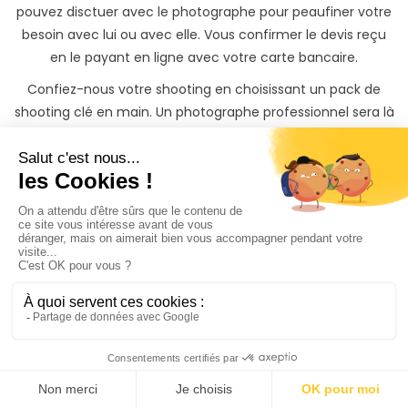
pouvez disctuer avec le photographe pour peaufiner votre
besoin avec lui ou avec elle. Vous confirmer le devis reçu
en le payant en ligne avec votre carte bancaire.
Confiez-nous votre shooting en choisissant un pack de
shooting clé en main. Un photographe professionnel sera là
le jour J pour réaliser les photos de %t2%. Grâce à notre
réseau de photographes, nous vous l'assurons ! Avec les
shootings clés en main, vous gagnez du temps et vous
économisez de l'argent. Vous récupérez vos photos sur une
belle galerie privée et partageable dans un délai maximum
de 72h après votre événement.
Offrez le plus beau des
cadeaux,
des souvenirs
Vous souhaitez offrir un shooting photo à Pfastatt ?
Découvrez nos cartes cadeaux PhotoPresta du montant de