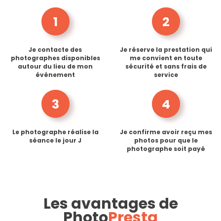
1
2
Je contacte des
Je réserve la prestation qui
photographes disponibles
me convient en toute
autour du lieu de mon
sécurité et sans frais de
événement
service
3
4
Le photographe réalise la
Je confirme avoir reçu mes
séance le jour J
photos pour que le
photographe soit payé
Les avantages de
Photo
Presta