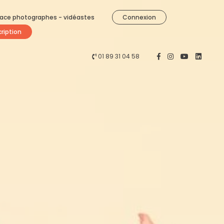
ace photographes - vidéastes
Connexion
cription
01 89 31 04 58