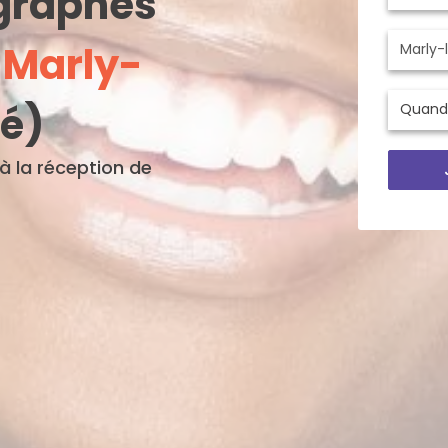
ographes
à
Marly-
té)
'à la réception de