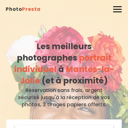
Photo
Presta
Les meilleurs
photographes
portrait
individuel
à
Mantes-la-
Jolie
(et à proximité)
Réservation sans frais, argent
sécurisé jusqu'à la réception de vos
photos, 3 tirages papiers offerts.