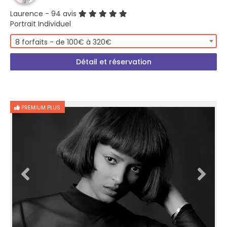
Laurence
- 94 avis
Portrait Individuel
8 forfaits - de 100€ à 320€
Détail et réservation
PREMIUM PLUS