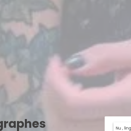
ographes
Nu , li