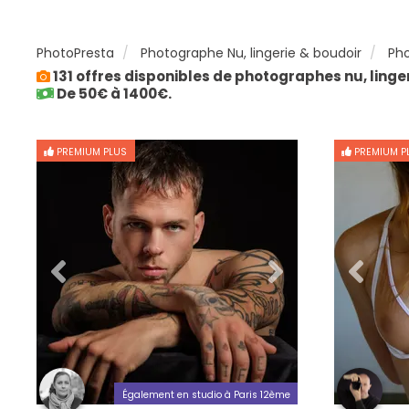
PhotoPresta
Photographe Nu, lingerie & boudoir
Pho
131 offres disponibles de photographes nu, linge
De 50€ à 1400€.
PREMIUM PLUS
PREMIUM P
Également en studio à Paris 12ème