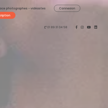
ace photographes - vidéastes
Connexion
cription
01 89 31 04 58