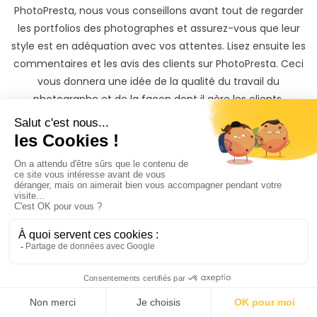
PhotoPresta, nous vous conseillons avant tout de regarder
les portfolios des photographes et assurez-vous que leur
style est en adéquation avec vos attentes. Lisez ensuite les
commentaires et les avis des clients sur PhotoPresta. Ceci
vous donnera une idée de la qualité du travail du
photographe et de la façon dont il gère les clients.
Une fois votre choix fait, il ne vous reste ensuite qu’à
discuter avec le photographe nu, lingerie & boudoir à
Montigny-lès-Metz que vous avez sélectionné, et à
réserver en toute simplicité et en toute sécurité votre
photographe pour votre corps.
Trouver un photographe nu, lingerie & boudoir à Montigny-
lès-Metz n’a jamais été aussi simple !
Votre corps mérite
les plus
belles photos