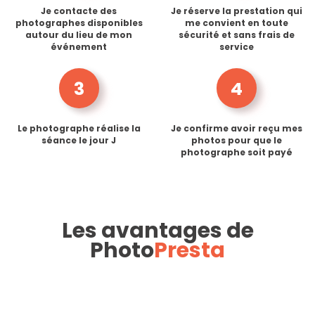
Je contacte des
Je réserve la prestation qui
photographes disponibles
me convient en toute
autour du lieu de mon
sécurité et sans frais de
événement
service
3
4
Le photographe réalise la
Je confirme avoir reçu mes
séance le jour J
photos pour que le
photographe soit payé
Les avantages de
Photo
Presta