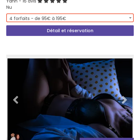
Yann
- 16 avis
Nu
4 forfaits - de 95€ à 195€
Détail et réservation