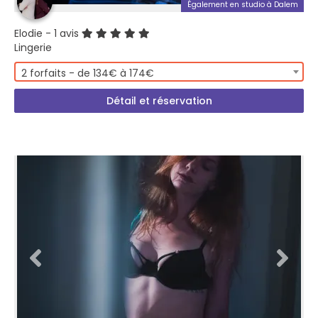
Également en studio à Dalem
Elodie
- 1 avis
Lingerie
2 forfaits - de 134€ à 174€
Détail et réservation