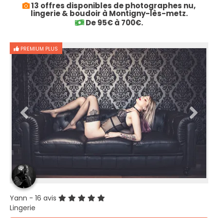
13 offres disponibles de photographes nu,
lingerie & boudoir à Montigny-lès-metz.
De 95€ à 700€.
PREMIUM PLUS
Yann
- 16 avis
Lingerie