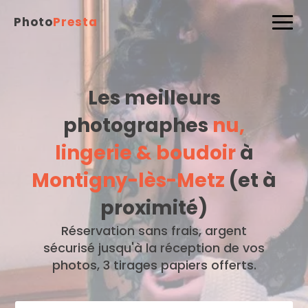
Photo
Presta
Les meilleurs
photographes
nu,
lingerie & boudoir
à
Montigny-lès-Metz
(et à
proximité)
Réservation sans frais, argent
sécurisé jusqu'à la réception de vos
photos, 3 tirages papiers offerts.