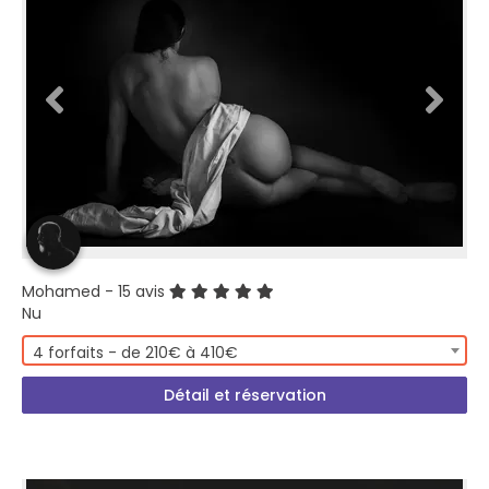
Mohamed
- 15 avis
Nu
4 forfaits - de 210€ à 410€
Détail et réservation