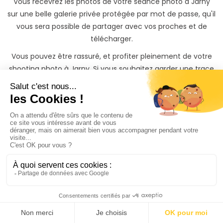
Vous recevrez les photos de votre séance photo à Jarny
sur une belle galerie privée protégée par mot de passe, qu'il
vous sera possible de partager avec vos proches et de
télécharger.
Vous pouvez être rassuré, et profiter pleinement de votre
shooting photo à Jarny. Si vous souhaitez garder une trace
inoubliable de votre shooting, il vous sera également
possible de commander des tirages photos papiers à des
tarifs préférentiels directement depuis votre galerie photo
privée.
Trouvez rapidement un
Photographe à Jarny
même si vous n'avez
pas
le temps de chercher
3 façons s'offrent à vous sur PhotoPresta pour trouver