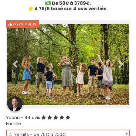
De 50€ à 3789€.
4.75/5 basé sur 4 avis vérifiés.
PREMIUM PLUS
Yoann
- 44 avis
Famille
4 forfaits - de 75€ à 200€