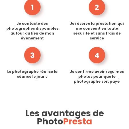
1
2
Je contacte des
Je réserve la prestation qui
photographes disponibles
me convient en toute
autour du lieu de mon
sécurité et sans frais de
événement
service
3
4
Le photographe réalise la
Je confirme avoir reçu mes
séance le jour J
photos pour que le
photographe soit payé
Les avantages de
Photo
Presta