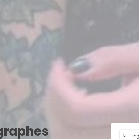
ographes
Nu , li