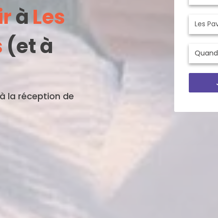
ir
à
Les
s
(et à
'à la réception de