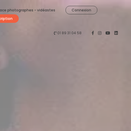
ace photographes - vidéastes
Connexion
cription
01 89 31 04 58