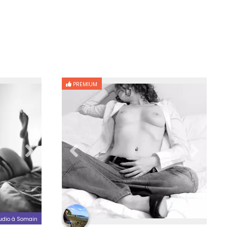
PREMIUM
udio à Somain