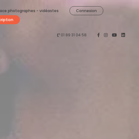
ace photographes - vidéastes
Connexion
cription
01 89 31 04 58