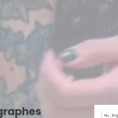
ographes
Nu , li