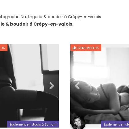
tographe Nu, lingerie & boudoir à Crépy-en-valois
rie & boudoir à Crépy-en-valois.
LUS
PREMIUM PLUS
Également en studio à Somain
Également en st