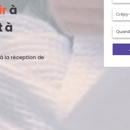
ir
à
t à
'à la réception de