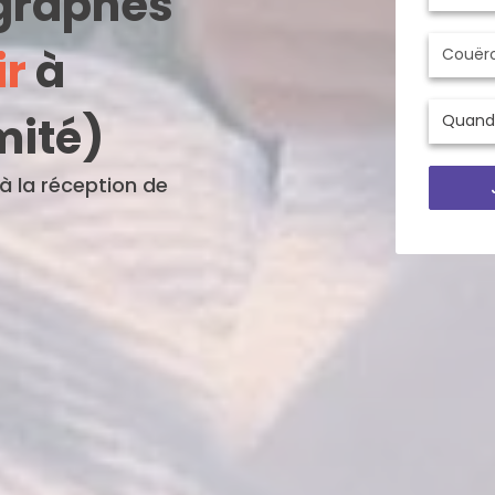
ographes
ir
à
mité)
'à la réception de