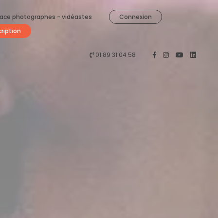
ace photographes - vidéastes
Connexion
cription
01 89 31 04 58