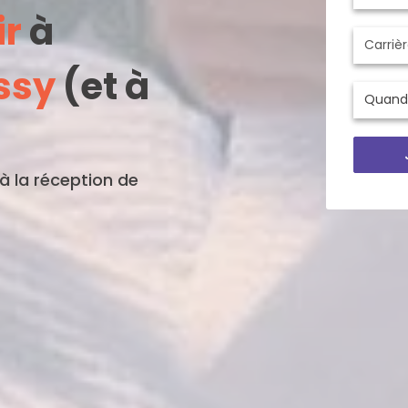
ir
à
ssy
(et à
'à la réception de