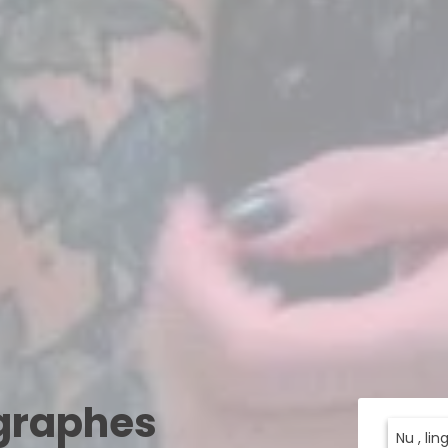
ographes
Nu , li