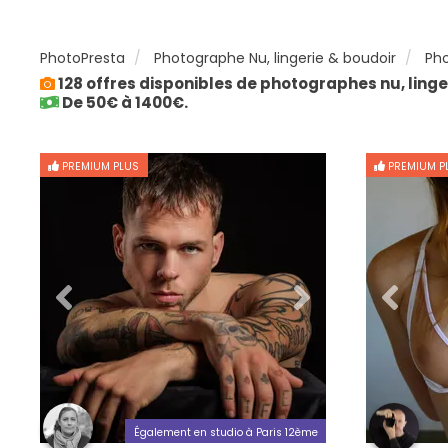
PhotoPresta
Photographe Nu, lingerie & boudoir
Pho
128 offres disponibles de photographes nu, linge
De 50€ à 1400€.
PREMIUM PLUS
PREMIUM P
Également en studio à Paris 12ème