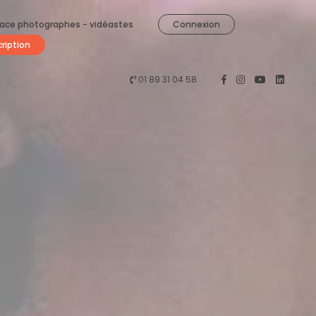
ace photographes - vidéastes
Connexion
cription
01 89 31 04 58