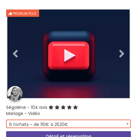
PREMIUM PLUS
Ségolène
- 104 avis
Mariage - Vidéo
6 forfaits - de 110€ à 2520€
Détail et réservation