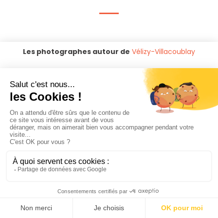
Les photographes autour de
Vélizy-Villacoublay
Photographe Chaville
Photographe Viroflay
Photographe Sèvres
Photographe Ville-d'avray
Photographe Versailles
Photographe Vaucresson
Photographe Jouy-en-josas
Photographe Meudon
Photographe Garches
Photographe Le chesnay
Photographe Saint-cloud
Photographe La celle-saint-
cloud
Photographe Clamart
Photographe Boulogne-