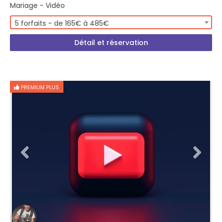
Mariage - Vidéo
5 forfaits - de 165€ à 485€
Détail et réservation
PREMIUM PLUS