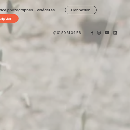
ace photographes - vidéastes
Connexion
cription
01 89 31 04 58