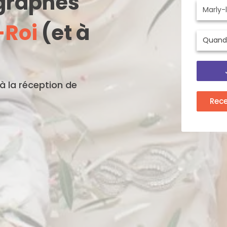
ographes
-Roi
(et à
'à la réception de
Rec