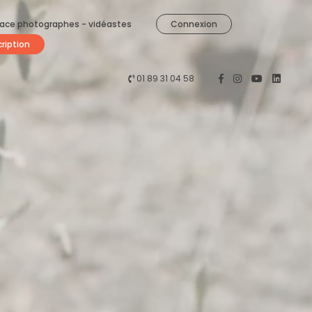
ace photographes - vidéastes
Connexion
cription
01 89 31 04 58