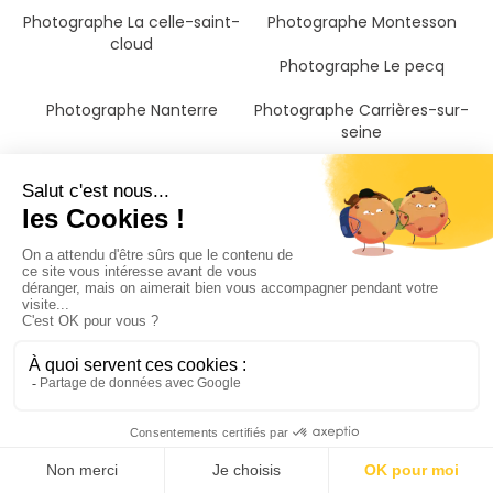
Photographe La celle-saint-
Photographe Montesson
cloud
Photographe Le pecq
Photographe Nanterre
Photographe Carrières-sur-
seine
Photographe Houilles
Photographe Saint-germain-
en-laye
Photographe Marly-le-roi
Photographe Garches
Photographe Vaucresson
Photographe Puteaux
Photographe Suresnes
Photographe Saint-cloud
Photographe Le chesnay
Photographe Ville-d'avray
Photographe Bezons
Photographe Maisons-laffitte
Photographe La garenne-
Photographe Sartrouville
colombes