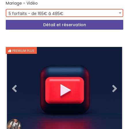
Mariage - Vidéo
5 forfaits - de 165€ à 485€
Détail et réservation
PREMIUM PLUS