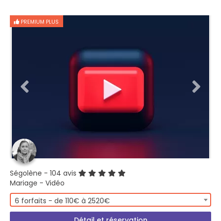
PREMIUM PLUS
Ségolène
- 104 avis
Mariage - Vidéo
6 forfaits - de 110€ à 2520€
Détail et réservation