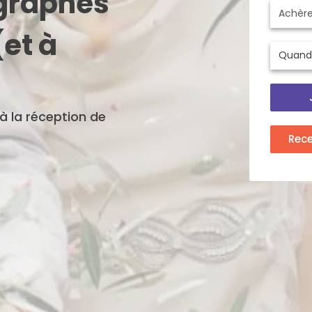
ographes
et à
'à la réception de
Rec