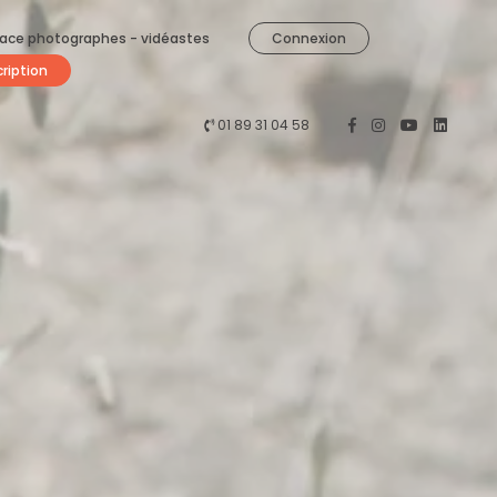
ace photographes - vidéastes
Connexion
cription
01 89 31 04 58