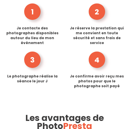
1
2
Je contacte des
Je réserve la prestation qui
photographes disponibles
me convient en toute
autour du lieu de mon
sécurité et sans frais de
événement
service
3
4
Le photographe réalise la
Je confirme avoir reçu mes
séance le jour J
photos pour que le
photographe soit payé
Les avantages de
Photo
Presta