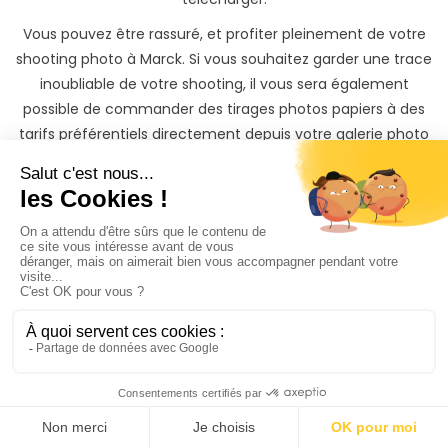
Vous pouvez être rassuré, et profiter pleinement de votre
shooting photo à Marck. Si vous souhaitez garder une trace
inoubliable de votre shooting, il vous sera également
possible de commander des tirages photos papiers à des
tarifs préférentiels directement depuis votre galerie photo
privée.
Trouvez rapidement un
Photographe à Marck
même si vous n'avez
pas
le temps de chercher
3 façons s'offrent à vous sur PhotoPresta pour trouver
votre photographe à Marck
Faites la recherche de votre photographe vous-mêmes en
comparant les offres comme décrit dans le paragraphe 1.