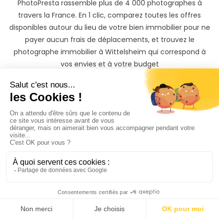
PhotoPresta rassemble plus de 4 000 photographes à
travers la France. En 1 clic, comparez toutes les offres
disponibles autour du lieu de votre bien immobilier pour ne
payer aucun frais de déplacements, et trouvez le
photographe immobilier à Wittelsheim qui correspond à
vos envies et à votre budget
Pour bien comparer les offers des photographes sur
PhotoPresta, nous vous conseillons avant tout de regarder
les portfolios des photographes et assurez-vous que leur
style est en adéquation avec vos attentes. Lisez ensuite les
commentaires et les avis des clients sur PhotoPresta. Ceci
vous donnera une idée de la qualité du travail du
photographe et de la façon dont il gère les clients.
Une fois votre choix fait, il ne vous reste ensuite qu’à
discuter avec le photographe immobilier à Wittelsheim que
vous avez sélectionné, et à réserver en toute simplicité et
en toute sécurité votre photographe pour votre bien