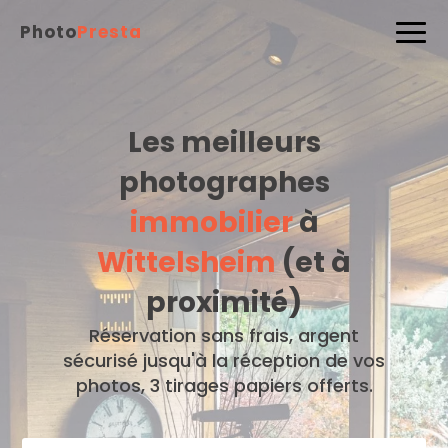
Photo
Presta
Les meilleurs
photographes
immobilier
à
Wittelsheim
(et à
proximité)
Réservation sans frais, argent
sécurisé jusqu'à la réception de vos
photos, 3 tirages papiers offerts.