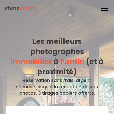
Photo
Presta
Les meilleurs
photographes
immobilier
à
Pantin
(et à
proximité)
Réservation sans frais, argent
sécurisé jusqu'à la réception de vos
photos, 3 tirages papiers offerts.