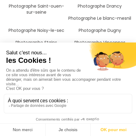
Photographe Saint-ouen-
Photographe Drancy
sur-seine
Photographe Le blanc-mesnil
Photographe Noisy-le-sec
Photographe Dugny
Photographe Stains
Photographe Vincennes
Photographe Villeneuve-la-
Photographe Paris
garenne
Photographe Rosny-sous-
bois
Photographe Clichy
Photographe Garges-lès-
gonesse
Photographe Saint-mandé
Photographe Villemomble
Photographe Villetaneuse
Photographe Pierrefitte-sur-
seine
Photographe Gennevilliers
Photographe Fontenay-sous-