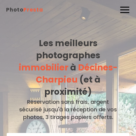
Photo
Presta
Les meilleurs
photographes
immobilier
à
Décines-
Charpieu
(et à
proximité)
Réservation sans frais, argent
sécurisé jusqu'à la réception de vos
photos, 3 tirages papiers offerts.