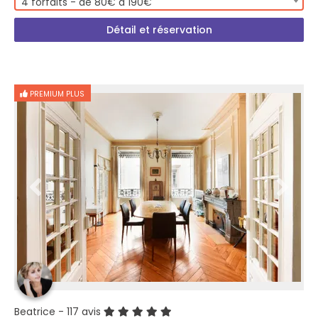
4 forfaits - de 80€ à 190€
Détail et réservation
PREMIUM PLUS
Beatrice
- 117 avis