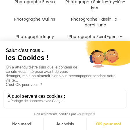
Photographe Feyzin
Photographe Sainte-foy-lès-
lyon
Photographe Oullins
Photographe Tassin-la-
demi-lune
Photographe Irigny
Photographe Saint-genis-
laval
Photographe Francheville
Photographe Écully
Photographe Chaponost
Photographe Dardilly
Photographe Brignais
Photographe Craponne
Photographe Villefontaine
Photographe Givors
Photographe L'isle-d'abeau
Photographe Bourgoin-jallieu
Photographe Villefranche-
Photographe Rive-de-gier
sur-saône
Photographe Ambérieu-en-
bugey