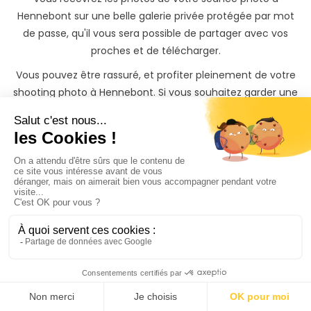
Hennebont sur une belle galerie privée protégée par mot
de passe, qu'il vous sera possible de partager avec vos
proches et de télécharger.
Vous pouvez être rassuré, et profiter pleinement de votre
shooting photo à Hennebont. Si vous souhaitez garder une
trace inoubliable de votre shooting, il vous sera également
possible de commander des tirages photos papiers à des
tarifs préférentiels directement depuis votre galerie photo
privée.
Trouvez rapidement un
Photographe à Hennebont
même si vous n'avez
pas
le temps de chercher
3 façons s'offrent à vous sur PhotoPresta pour trouver