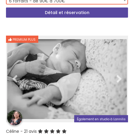
6 forfaits - de 90€ à 700€
Détail et réservation
PREMIUM PLUS
Également en studio à Lannilis
Céline
- 21 avis