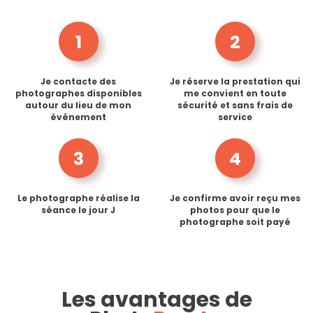
1
2
Je contacte des
Je réserve la prestation qui
photographes disponibles
me convient en toute
autour du lieu de mon
sécurité et sans frais de
événement
service
3
4
Le photographe réalise la
Je confirme avoir reçu mes
séance le jour J
photos pour que le
photographe soit payé
Les avantages de