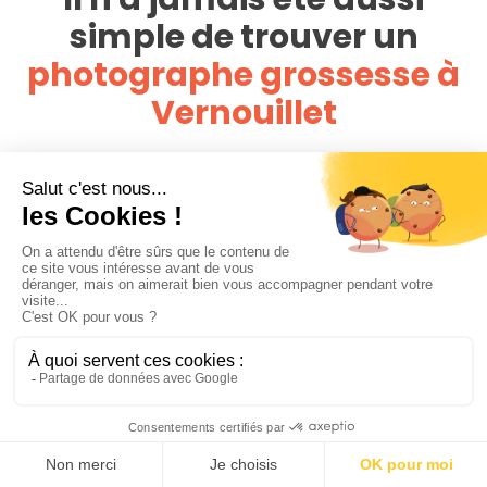
simple de trouver un
photographe grossesse à
Vernouillet
Avec un réseau de plus de 4 000 photographes,
PhotoPresta est présent dans toute la France. Cherchez,
comparez parmi toutes les offres disponibles autour du lieu
de votre grossesse et évitez de payer des frais de
déplacements.
Regardez les portfolios des photographes et assurez-vous
que leur style est en adéquation avec vos attentes.
Assurez-vous aussi que le coût des services du
photographe est en adéquation avec votre budget. Lisez
les commentaires et les avis des clients, cela peut vous
donner une idée de la qualité du travail du photographe et
de la façon dont il gère les clients. Contactez enfin les