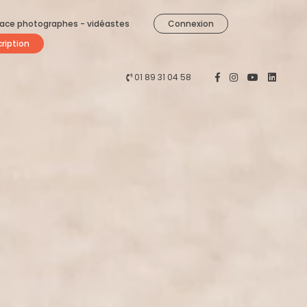
ace photographes - vidéastes
Connexion
cription
01 89 31 04 58