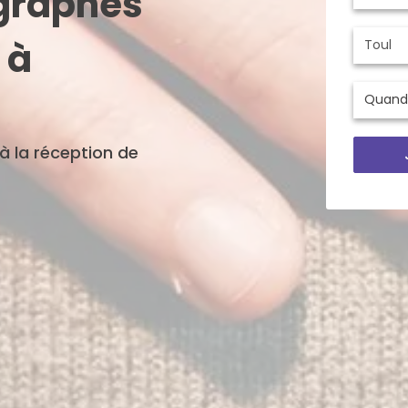
ographes
 à
'à la réception de