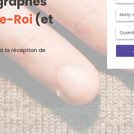
ographes
e-Roi
(et
'à la réception de