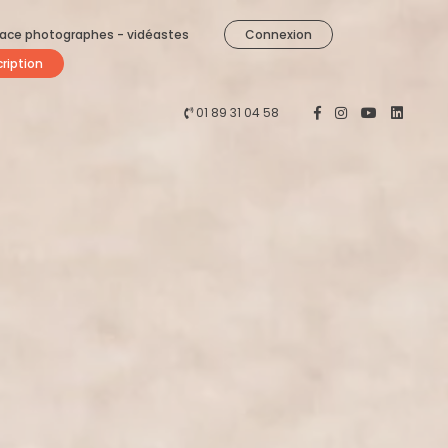
ace photographes - vidéastes
Connexion
cription
01 89 31 04 58