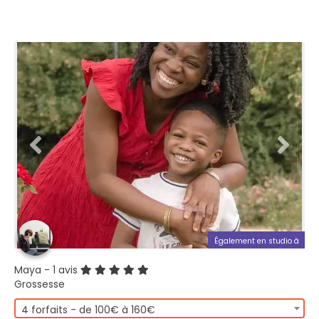
Également en studio à
Maya
- 1 avis
Grossesse
4 forfaits - de 100€ à 160€