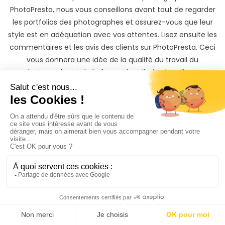
PhotoPresta, nous vous conseillons avant tout de regarder
les portfolios des photographes et assurez-vous que leur
style est en adéquation avec vos attentes. Lisez ensuite les
commentaires et les avis des clients sur PhotoPresta. Ceci
vous donnera une idée de la qualité du travail du
photographe et de la façon dont il gère les clients.
Une fois votre choix fait, il ne vous reste ensuite qu’à
discuter avec le photographe grossesse à Chassieu que
vous avez sélectionné, et à réserver en toute simplicité et
en toute sécurité votre photographe pour votre grossesse.
Trouver un photographe grossesse à Chassieu n’a jamais
été aussi simple !
Votre grossesse mérite
les
plus belles photos
Grâce à notre prestataire de paiement Stripe, la