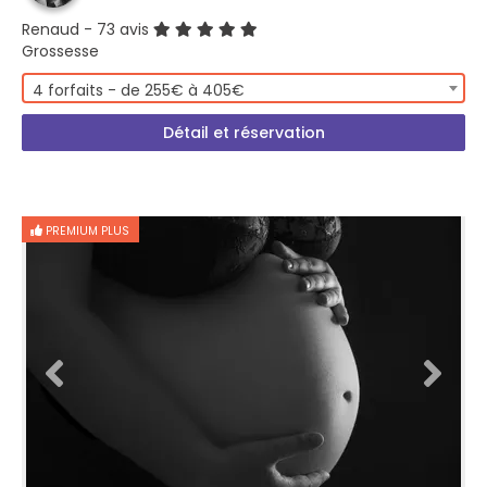
Renaud
- 73 avis
Grossesse
4 forfaits - de 255€ à 405€
Détail et réservation
PREMIUM PLUS