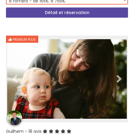
8 forfaits - de 165€ à 765€
Détail et réservation
PREMIUM PLUS
Guilhem
- 18 avis