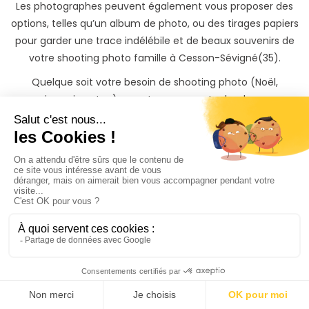
Les photographes peuvent également vous proposer des
options, telles qu’un album de photo, ou des tirages papiers
pour garder une trace indélébile et de beaux souvenirs de
votre shooting photo famille à Cesson-Sévigné(35).
Quelque soit votre besoin de shooting photo (Noël,
anniversaire, etc...), vous trouverez votre bonheur sur
PhotoPresta !
N’attendez plus et mettez votre famille à l’honneur en
réalisant un shooting photo avec un photographe famille à
Cesson-Sévigné professionnel !
Vous recevrez les photos de votre séance photo famille à
Cesson-Sévigné(35) sur une belle galerie privée protégée
par mot de passe, qu'il vous sera possible de partager avec
votre famille et de télécharger.
Vous pouvez être rassuré, et profiter pleinement de votre
shooting photo famille à Cesson-Sévigné(35). Si vous