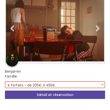
Benjamin
Famille
4 forfaits - de 205€ à 455€
Détail et réservation