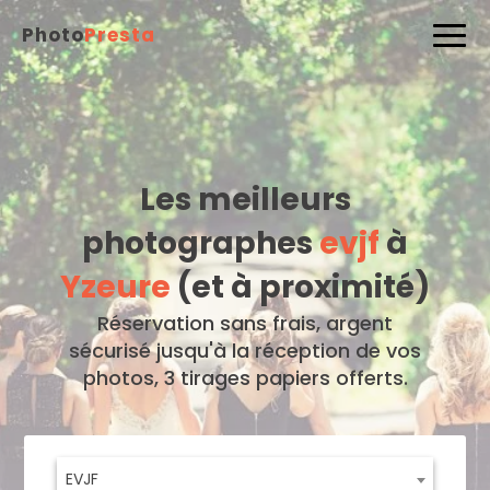
Photo
Presta
Les meilleurs
photographes
evjf
à
Yzeure
(et à proximité)
Réservation sans frais, argent
sécurisé jusqu'à la réception de vos
photos, 3 tirages papiers offerts.
EVJF