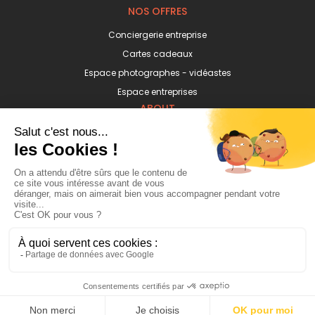
NOS OFFRES
Conciergerie entreprise
Cartes cadeaux
Espace photographes - vidéastes
Espace entreprises
ABOUT
Mentions légales
Confidentialité
CGV & CGU
Blog
Connexion
Inscription
Fait avec
dans la Ville Lumière
© PhotoPresta 2026 - Tous droits réservés