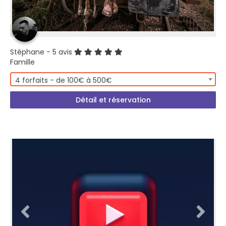
Stéphane
- 5 avis
Famille
4 forfaits - de 100€ à 500€
Détail et réservation