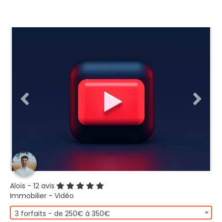
Aloïs
- 12 avis
Immobilier - Vidéo
3 forfaits - de 250€ à 350€