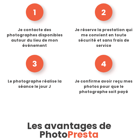
1
2
Je contacte des
Je réserve la prestation qui
photographes disponibles
me convient en toute
autour du lieu de mon
sécurité et sans frais de
événement
service
3
4
Le photographe réalise la
Je confirme avoir reçu mes
séance le jour J
photos pour que le
photographe soit payé
Les avantages de
Photo
Presta