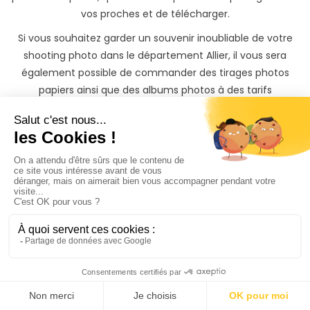
vos proches et de télécharger.
Si vous souhaitez garder un souvenir inoubliable de votre
shooting photo dans le département Allier, il vous sera
également possible de commander des tirages photos
papiers ainsi que des albums photos à des tarifs
préférentiels directement depuis votre galerie photo
privée.
Trouvez rapidement un
vos proches ou
collaborateurs même si
vous n'avez
pas le temps
de chercher
Il y'a 3 moyens de trouver un photographe dans le
départment Allier (03) sur PhotoPresta