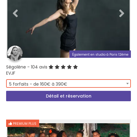
Également en studio à Paris 12ème
Ségolène
- 104 avis
EVJF
5 forfaits - de 160€ à 390€
Détail et réservation
PREMIUM PLUS