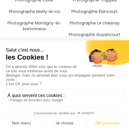
Photographe Plaisir
Photographe Trappes
Photographe Marly-le-roi
Photographe Élancourt
Photographe Montigny-le-
Photographe Le chesnay
bretonneux
Photographe Guyancourt
Photographe Saint-germain-
Photographe Bougival
en-laye
Photographe Croissy-sur-
seine
Photographe Versailles
Photographe Voisins-le-
bretonneux
Photographe Le pecq
Photographe La celle-saint-
cloud
Photographe Le vésinet
Photographe Maurepas
Photographe Chatou
Photographe Poissy