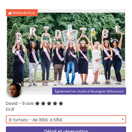
PREMIUM PLUS
Également en studio à Boulogne-Billancourt
David
- 9 avis
EVJF
8 forfaits - de 165€ à 515€
Détail et réservation