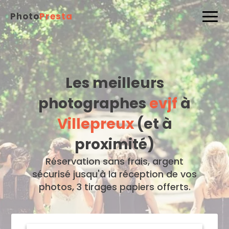
Photo
Presta
Les meilleurs
photographes
evjf
à
Villepreux
(et à
proximité)
Réservation sans frais, argent
sécurisé jusqu'à la réception de vos
photos, 3 tirages papiers offerts.