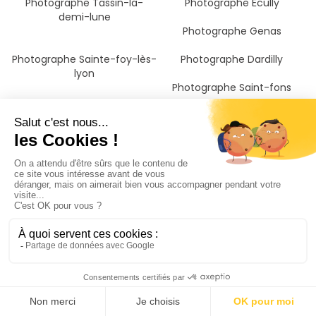
Photographe Tassin-la-
Photographe Écully
demi-lune
Photographe Genas
Photographe Sainte-foy-lès-
Photographe Dardilly
lyon
Photographe Saint-fons
Photographe Oullins
Photographe Francheville
Photographe Saint-priest
Photographe Pierre-bénite
Photographe Vénissieux
Photographe Corbas
Photographe Saint-genis-
Photographe Craponne
laval
Photographe Feyzin
Photographe Mions
Photographe Chaponost
Photographe Irigny
Photographe Brignais
Photographe Villefranche-
Photographe Givors