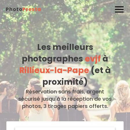
Photo
Presta
Les meilleurs
photographes
evjf
à
Rillieux-la-Pape
(et à
proximité)
Réservation sans frais, argent
sécurisé jusqu'à la réception de vos
photos, 3 tirages papiers offerts.