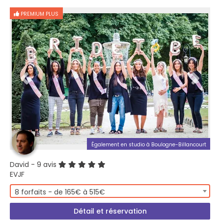
PREMIUM PLUS
Également en studio à Boulogne-Billancourt
David
- 9 avis
EVJF
8 forfaits - de 165€ à 515€
Détail et réservation