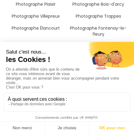
Photographe Plaisir
Photographe Bois-d'arcy
Photographe Villepreux
Photographe Trappes
Photographe Élancourt
Photographe Fontenay-le-
fleury
Photographe Saint-cyr-
Photographe Montigny-le-
l'ecole
bretonneux
Photographe Maurepas
Photographe Guyancourt
Photographe Voisins-le-
Photographe Marly-le-roi
bretonneux
Photographe Le chesnay
Photographe Magny-les-
Photographe Versailles
hameaux
Photographe Saint-germain-
en-laye
Photographe Bougival
Photographe Croissy-sur-