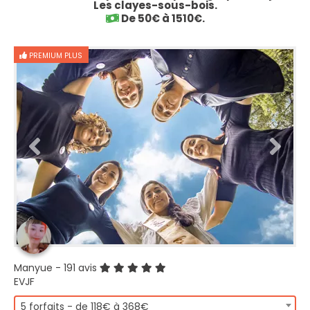
Les clayes-sous-bois.
De 50€ à 1510€.
PREMIUM PLUS
Manyue
- 191 avis
EVJF
5 forfaits - de 118€ à 368€