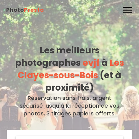
Photo
Presta
Les meilleurs
photographes
evjf
à
Les
Clayes-sous-Bois
(et à
proximité)
Réservation sans frais, argent
sécurisé jusqu'à la réception de vos
photos, 3 tirages papiers offerts.