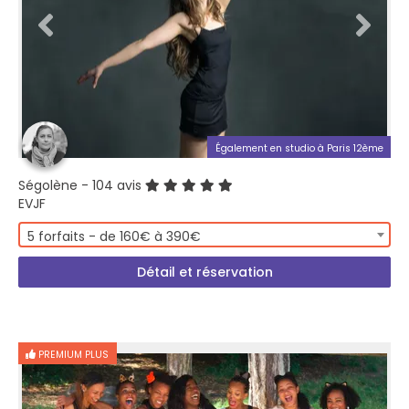
Également en studio à Paris 12ème
Ségolène
- 104 avis
EVJF
5 forfaits - de 160€ à 390€
Détail et réservation
PREMIUM PLUS