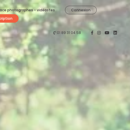
ace photographes - vidéastes
Connexion
cription
01 89 31 04 58