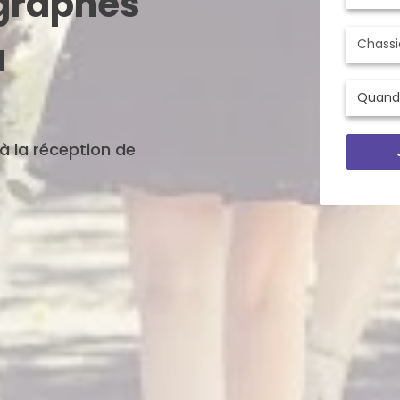
ographes
à
'à la réception de