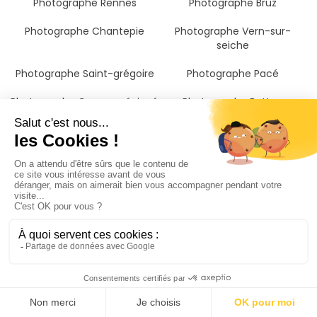
Photographe Rennes
Photographe Bruz
Photographe Chantepie
Photographe Vern-sur-
seiche
Photographe Saint-grégoire
Photographe Pacé
Photographe Cesson-sévigné
Photographe Betton
Photographe Janzé
Photographe Vitré
Photographe Châteaubriant
Photographe Dinan
Photographe Fougères
Photographe Ploërmel
Photographe Redon
Photographe Lamballe
Photographe Saint-Jacques-
Photographe Ille-et-vilaine
de-la-Lande