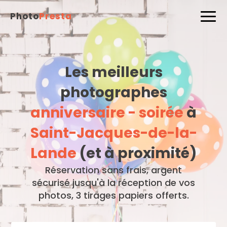
Photo
Presta
Les meilleurs
photographes
anniversaire - soirée
à
Saint-Jacques-de-la-
Lande
(et à proximité)
Réservation sans frais, argent
sécurisé jusqu'à la réception de vos
photos, 3 tirages papiers offerts.