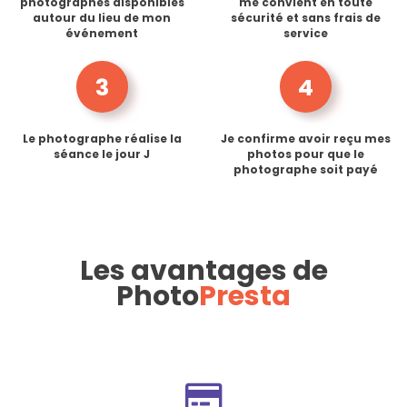
photographes disponibles
me convient en toute
autour du lieu de mon
sécurité et sans frais de
événement
service
3
4
Le photographe réalise la
Je confirme avoir reçu mes
séance le jour J
photos pour que le
photographe soit payé
Les avantages de
Photo
Presta