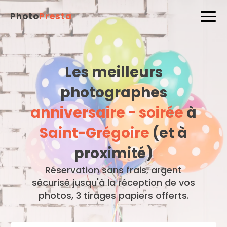
Photo
Presta
Les meilleurs
photographes
anniversaire - soirée
à
Saint-Grégoire
(et à
proximité)
Réservation sans frais, argent
sécurisé jusqu'à la réception de vos
photos, 3 tirages papiers offerts.