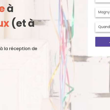
e
à
ux
(et à
'à la réception de