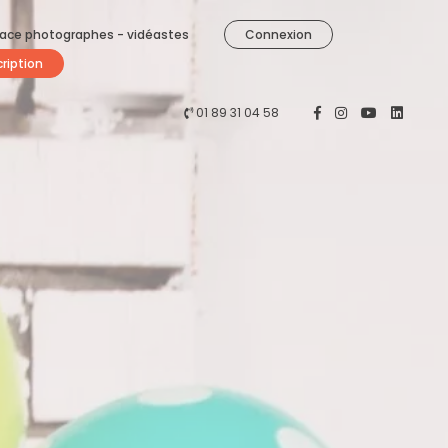
ace photographes - vidéastes
Connexion
cription
01 89 31 04 58