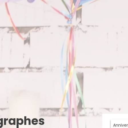
ographes
Anniver